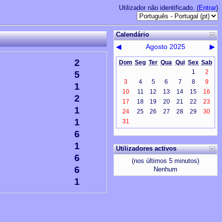
Utilizador não identificado. (
Entrar
)
Calendário
◀
Agosto 2025
▶
2
Dom
Seg
Ter
Qua
Qui
Sex
Sab
1
2
5
3
4
5
6
7
8
9
1
10
11
12
13
14
15
16
2
17
18
19
20
21
22
23
1
24
25
26
27
28
29
30
1
31
6
1
Utilizadores activos
6
(nos últimos 5 minutos)
6
Nenhum
1