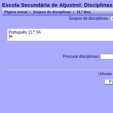
Escola Secundária de Aljustrel: Disciplinas
Página inicial
►
Grupos de disciplinas
►
11.º Ano
Grupos de disciplinas:
Português 11.º 3A
Procurar disciplinas:
Utilizador
Pá