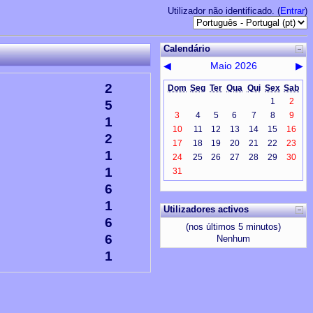
Utilizador não identificado. (
Entrar
)
Calendário
◀
Maio 2026
▶
2
Dom
Seg
Ter
Qua
Qui
Sex
Sab
1
2
5
3
4
5
6
7
8
9
1
10
11
12
13
14
15
16
2
17
18
19
20
21
22
23
1
24
25
26
27
28
29
30
1
31
6
1
Utilizadores activos
6
(nos últimos 5 minutos)
6
Nenhum
1