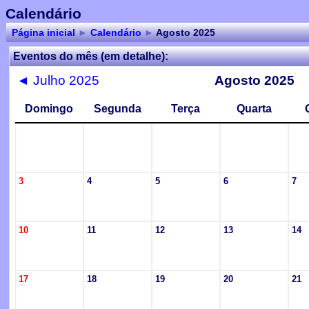
Calendário
Página inicial
►
Calendário
►
Agosto 2025
Eventos do mês (em detalhe):
◄
Julho 2025
Agosto 2025
Domingo
Segunda
Terça
Quarta
3
4
5
6
7
10
11
12
13
14
17
18
19
20
21