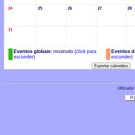
24
25
26
27
28
31
Eventos globais:
mostrado (
click para
Eventos da
esconder
)
esconder
)
Utilizador
Pá