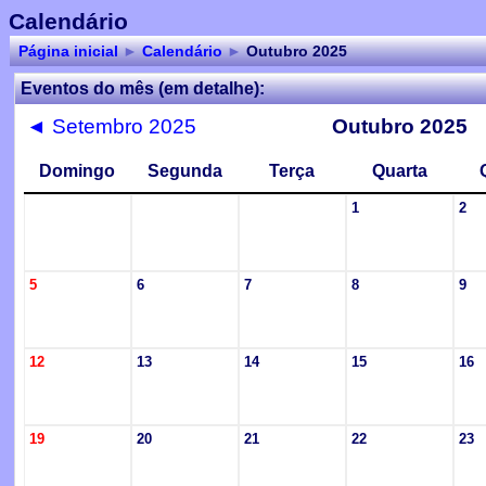
Calendário
Página inicial
►
Calendário
►
Outubro 2025
Eventos do mês (em detalhe):
◄
Setembro 2025
Outubro 2025
Domingo
Segunda
Terça
Quarta
1
2
5
6
7
8
9
12
13
14
15
16
19
20
21
22
23