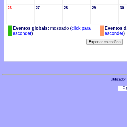
26
27
28
29
30
Eventos globais:
mostrado (
click para
Eventos da
esconder
)
esconder
)
Utilizador
Pá